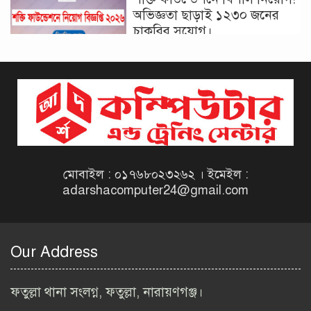
অভিজ্ঞতা ছাড়াই ১২৩০ জনের
চাকরির সুযোগ।
দিনাজপুর কর অঞ্চল নিয়োগ
বিজ্ঞপ্তি ২০২৬ | Taxes Zone
Dinajpur Job Circular 2026
বেসরকারি সংস্থা সেতু (SETU)
নিয়োগ বিজ্ঞপ্তি ২০২৬ | NGO
Job Circular 2026
মোবাইল : ০১৭৬৮০২৩২৬২ । ইমেইল :
adarshacomputer24@gmail.com
বাংলাদেশ কৃষি গবেষণা
ইনস্টিটিউট নিয়োগ বিজ্ঞপ্তি
২০২৬ | BARI Job Circular
Our Address
2026
বিআইডব্লিউটিএ নিয়োগ বিজ্ঞপ্তি
ফতুল্লা থানা সংলগ্ন, ফতুল্লা, নারায়ণগঞ্জ।
২০২৬ | BIWTA Job Circular