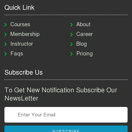
2026
Quick Link
মাদকদ্রব্য নিয়ন্ত্রণ অধিদপ্তর
নিয়োগ বিজ্ঞপ্তি ২০২৬ | DNC
Courses
About
Job Circular 2026
Membership
Career
Instructor
Blog
পাসপোর্ট করতে কি কি লাগে
Faqs
Pricing
২০২৬ | ই-পাসপোর্ট আবেদন ও
ফি নির্দেশিকা
Subscribe Us
প্রযুক্তি প্রতিষ্ঠান বিটোপিয়াতে
নিয়োগ বিজ্ঞপ্তি ২০২৬ | Betopia
To Get New Notification Subscribe Our
Group Job Circular 2026
NewsLetter
তথ্য অধিদপ্তর নিয়োগ বিজ্ঞপ্তি
২০২৬ | PID Job Circular
2026
SUBSCRIBE