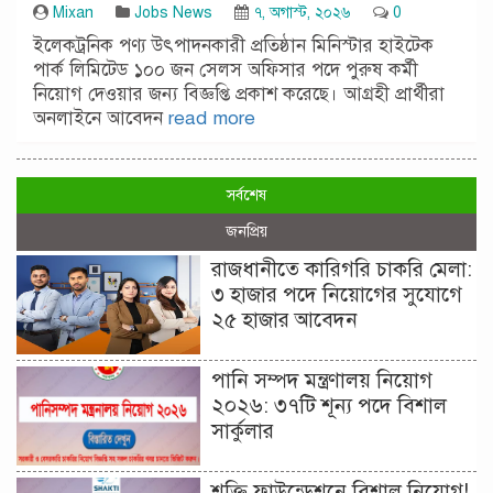
Mixan
Jobs News
৭, অগাস্ট, ২০২৬
0
ইলেকট্রনিক পণ্য উৎপাদনকারী প্রতিষ্ঠান মিনিস্টার হাইটেক
পার্ক লিমিটেড ১০০ জন সেলস অফিসার পদে পুরুষ কর্মী
নিয়োগ দেওয়ার জন্য বিজ্ঞপ্তি প্রকাশ করেছে। আগ্রহী প্রার্থীরা
অনলাইনে আবেদন
read more
সর্বশেষ
জনপ্রিয়
রাজধানীতে কারিগরি চাকরি মেলা:
৩ হাজার পদে নিয়োগের সুযোগে
২৫ হাজার আবেদন
পানি সম্পদ মন্ত্রণালয় নিয়োগ
২০২৬: ৩৭টি শূন্য পদে বিশাল
সার্কুলার
শক্তি ফাউন্ডেশনে বিশাল নিয়োগ!