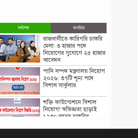
সর্বশেষ
জনপ্রিয়
রাজধানীতে কারিগরি চাকরি
মেলা: ৩ হাজার পদে
নিয়োগের সুযোগে ২৫ হাজার
আবেদন
পানি সম্পদ মন্ত্রণালয় নিয়োগ
২০২৬: ৩৭টি শূন্য পদে
বিশাল সার্কুলার
শক্তি ফাউন্ডেশনে বিশাল
নিয়োগ! অভিজ্ঞতা ছাড়াই
১২৩০ জনের চাকরির
সুযোগ।
দিনাজপুর কর অঞ্চল নিয়োগ