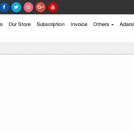
s
Our Store
Subscription
Invoice
Others
Adars