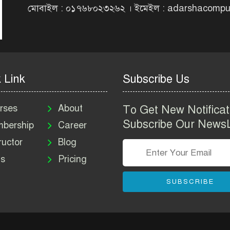
মোবাইল : ০১৭৬৮০২৩২৬২ । ইমেইল : adarshacomp
 Link
Subscribe Us
rses
About
To Get New Notificat
Subscribe Our NewsL
bership
Career
ructor
Blog
s
Pricing
SUBSCRIBE