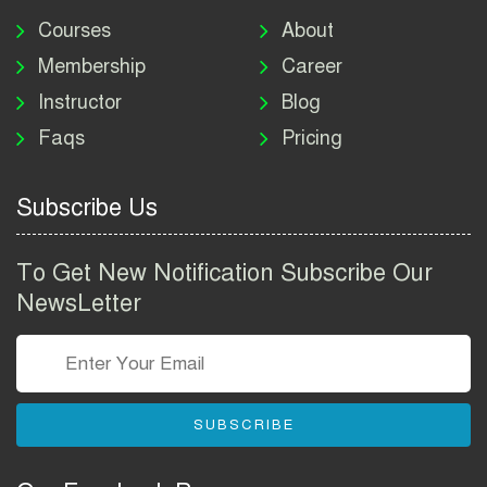
মাদকদ্রব্য নিয়ন্ত্রণ অধিদপ্তর
নিয়োগ বিজ্ঞপ্তি ২০২৬ | DNC
Courses
About
Job Circular 2026
Membership
Career
Instructor
Blog
পাসপোর্ট করতে কি কি লাগে
Faqs
Pricing
২০২৬ | ই-পাসপোর্ট আবেদন ও
ফি নির্দেশিকা
Subscribe Us
প্রযুক্তি প্রতিষ্ঠান বিটোপিয়াতে
নিয়োগ বিজ্ঞপ্তি ২০২৬ | Betopia
To Get New Notification Subscribe Our
Group Job Circular 2026
NewsLetter
তথ্য অধিদপ্তর নিয়োগ বিজ্ঞপ্তি
২০২৬ | PID Job Circular
2026
SUBSCRIBE
বাংলাদেশ পুলিশ এএসআই
নিয়োগ বিজ্ঞপ্তি ২০২৬ |