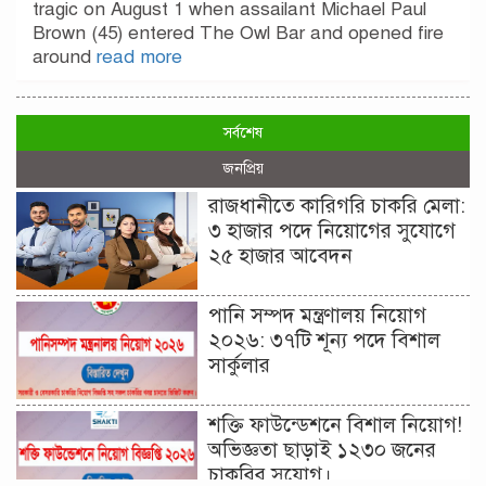
tragic on August 1 when assailant Michael Paul
Brown (45) entered The Owl Bar and opened fire
around
read more
সর্বশেষ
জনপ্রিয়
রাজধানীতে কারিগরি চাকরি মেলা:
৩ হাজার পদে নিয়োগের সুযোগে
২৫ হাজার আবেদন
পানি সম্পদ মন্ত্রণালয় নিয়োগ
২০২৬: ৩৭টি শূন্য পদে বিশাল
সার্কুলার
শক্তি ফাউন্ডেশনে বিশাল নিয়োগ!
অভিজ্ঞতা ছাড়াই ১২৩০ জনের
চাকরির সুযোগ।