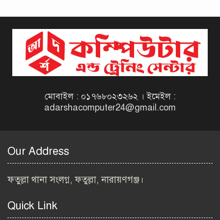
দিনাজপুর কর অঞ্চল নিয়োগ
বিজ্ঞপ্তি ২০২৬ | Taxes Zone
Dinajpur Job Circular 2026
বেসরকারি সংস্থা সেতু (SETU)
নিয়োগ বিজ্ঞপ্তি ২০২৬ | NGO
Job Circular 2026
মোবাইল : ০১৭৬৮০২৩২৬২ । ইমেইল :
adarshacomputer24@gmail.com
বাংলাদেশ কৃষি গবেষণা
ইনস্টিটিউট নিয়োগ বিজ্ঞপ্তি
২০২৬ | BARI Job Circular
Our Address
2026
বিআইডব্লিউটিএ নিয়োগ বিজ্ঞপ্তি
ফতুল্লা থানা সংলগ্ন, ফতুল্লা, নারায়ণগঞ্জ।
২০২৬ | BIWTA Job Circular
2026
Quick Link