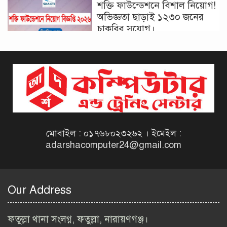
শক্তি ফাউন্ডেশনে বিশাল নিয়োগ!
অভিজ্ঞতা ছাড়াই ১২৩০ জনের
চাকরির সুযোগ।
দিনাজপুর কর অঞ্চল নিয়োগ
বিজ্ঞপ্তি ২০২৬ | Taxes Zone
Dinajpur Job Circular 2026
বেসরকারি সংস্থা সেতু (SETU)
নিয়োগ বিজ্ঞপ্তি ২০২৬ | NGO
Job Circular 2026
মোবাইল : ০১৭৬৮০২৩২৬২ । ইমেইল :
adarshacomputer24@gmail.com
বাংলাদেশ কৃষি গবেষণা
ইনস্টিটিউট নিয়োগ বিজ্ঞপ্তি
২০২৬ | BARI Job Circular
Our Address
2026
বিআইডব্লিউটিএ নিয়োগ বিজ্ঞপ্তি
ফতুল্লা থানা সংলগ্ন, ফতুল্লা, নারায়ণগঞ্জ।
২০২৬ | BIWTA Job Circular