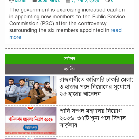
Mixan
Jobs News
৮, অগাস্ট, ২০২৬
0
The government is exercising increased caution
in appointing new members to the Public Service
Commission (PSC) after the controversy
surrounding the six members appointed in
read
more
সর্বশেষ
জনপ্রিয়
রাজধানীতে কারিগরি চাকরি মেলা:
৩ হাজার পদে নিয়োগের সুযোগে
২৫ হাজার আবেদন
পানি সম্পদ মন্ত্রণালয় নিয়োগ
২০২৬: ৩৭টি শূন্য পদে বিশাল
সার্কুলার