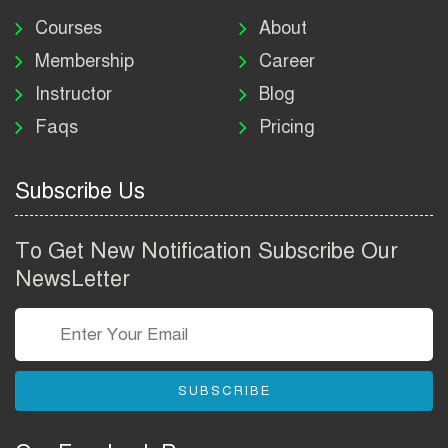
মাদকদ্রব্য নিয়ন্ত্রণ অধিদপ্তর
নিয়োগ বিজ্ঞপ্তি ২০২৬ | DNC
Courses
About
Job Circular 2026
Membership
Career
Instructor
Blog
পাসপোর্ট করতে কি কি লাগে
Faqs
Pricing
২০২৬ | ই-পাসপোর্ট আবেদন ও
ফি নির্দেশিকা
Subscribe Us
প্রযুক্তি প্রতিষ্ঠান বিটোপিয়াতে
নিয়োগ বিজ্ঞপ্তি ২০২৬ | Betopia
To Get New Notification Subscribe Our
Group Job Circular 2026
NewsLetter
তথ্য অধিদপ্তর নিয়োগ বিজ্ঞপ্তি
২০২৬ | PID Job Circular
2026
SUBSCRIBE
বাংলাদেশ পুলিশ এএসআই
নিয়োগ বিজ্ঞপ্তি ২০২৬ |