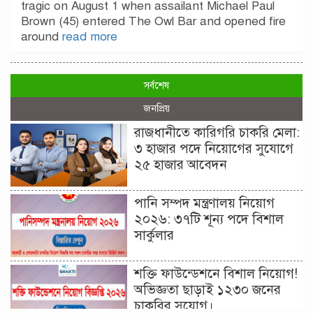
tragic on August 1 when assailant Michael Paul
Brown (45) entered The Owl Bar and opened fire
around
read more
সর্বশেষ
জনপ্রিয়
রাজধানীতে কারিগরি চাকরি মেলা:
৩ হাজার পদে নিয়োগের সুযোগে
২৫ হাজার আবেদন
পানি সম্পদ মন্ত্রণালয় নিয়োগ
২০২৬: ৩৭টি শূন্য পদে বিশাল
সার্কুলার
শক্তি ফাউন্ডেশনে বিশাল নিয়োগ!
অভিজ্ঞতা ছাড়াই ১২৩০ জনের
চাকরির সুযোগ।