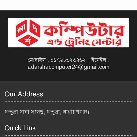
দিনাজপুর কর অঞ্চল নিয়োগ
বিজ্ঞপ্তি ২০২৬ | Taxes Zone
Dinajpur Job Circular 2026
বেসরকারি সংস্থা সেতু (SETU)
নিয়োগ বিজ্ঞপ্তি ২০২৬ | NGO
Job Circular 2026
মোবাইল : ০১৭৬৮০২৩২৬২ । ইমেইল :
adarshacomputer24@gmail.com
বাংলাদেশ কৃষি গবেষণা
ইনস্টিটিউট নিয়োগ বিজ্ঞপ্তি
২০২৬ | BARI Job Circular
Our Address
2026
বিআইডব্লিউটিএ নিয়োগ বিজ্ঞপ্তি
ফতুল্লা থানা সংলগ্ন, ফতুল্লা, নারায়ণগঞ্জ।
২০২৬ | BIWTA Job Circular
2026
Quick Link