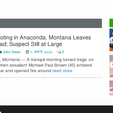
oting in Anaconda, Montana Leaves
d; Suspect Still at Large
Jobs News
৭, অগাস্ট, ২০২৬
0
 Montana — A tranquil morning turned tragic on
hen assailant Michael Paul Brown (45) entered
ar and opened fire around
read more