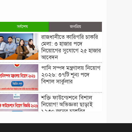
সর্বশেষ
জনপ্রিয়
রাজধানীতে কারিগরি চাকরি
মেলা: ৩ হাজার পদে
নিয়োগের সুযোগে ২৫ হাজার
আবেদন
পানি সম্পদ মন্ত্রণালয় নিয়োগ
২০২৬: ৩৭টি শূন্য পদে
বিশাল সার্কুলার
শক্তি ফাউন্ডেশনে বিশাল
নিয়োগ! অভিজ্ঞতা ছাড়াই
১২৩০ জনের চাকরির
সুযোগ।
দিনাজপুর কর অঞ্চল নিয়োগ