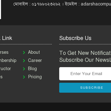
মোবাইল : ০১৭৬৮০২৩২৬২ । ইমেইল : adarshacomp
 Link
Subscribe Us
rses
About
To Get New Notificat
Subscribe Our NewsL
bership
Career
ructor
Blog
s
Pricing
SUBSCRIBE