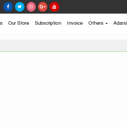
s
Our Store
Subscription
Invoice
Others
Adars