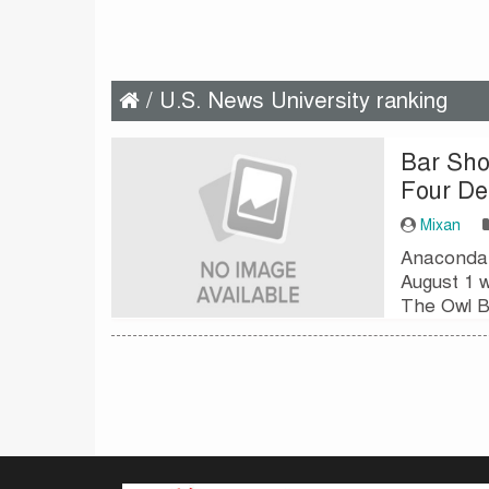
/ U.S. News University ranking
Bar Sho
Four Dea
Mixan
Anaconda,
August 1 w
The Owl B