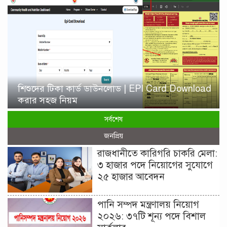
শিশুদের টিকা কার্ড ডাউনলোড | EPI Card Download
করার সহজ নিয়ম
সর্বশেষ
জনপ্রিয়
রাজধানীতে কারিগরি চাকরি মেলা:
৩ হাজার পদে নিয়োগের সুযোগে
২৫ হাজার আবেদন
পানি সম্পদ মন্ত্রণালয় নিয়োগ
২০২৬: ৩৭টি শূন্য পদে বিশাল