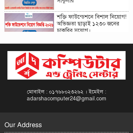
সার্কুলার
শক্তি ফাউন্ডেশনে বিশাল নিয়োগ!
অভিজ্ঞতা ছাড়াই ১২৩০ জনের
চাকরির সুযোগ।
দিনাজপুর কর অঞ্চল নিয়োগ
বিজ্ঞপ্তি ২০২৬ | Taxes Zone
Dinajpur Job Circular 2026
বেসরকারি সংস্থা সেতু (SETU)
নিয়োগ বিজ্ঞপ্তি ২০২৬ | NGO
Job Circular 2026
মোবাইল : ০১৭৬৮০২৩২৬২ । ইমেইল :
adarshacomputer24@gmail.com
বাংলাদেশ কৃষি গবেষণা
ইনস্টিটিউট নিয়োগ বিজ্ঞপ্তি
২০২৬ | BARI Job Circular
Our Address
2026