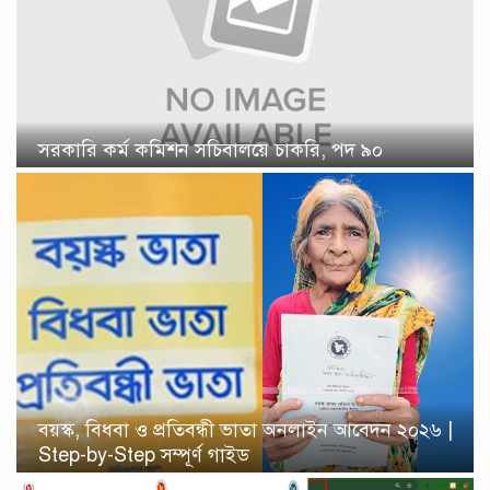
সরকারি কর্ম কমিশন সচিবালয়ে চাকরি, পদ ৯০
বয়স্ক, বিধবা ও প্রতিবন্ধী ভাতা অনলাইন আবেদন ২০২৬ |
Step-by-Step সম্পূর্ণ গাইড