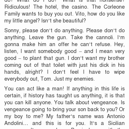
do? What do I do?” What is that nonsense?
Ridiculous! The hotel, the casino. The Corleone
Family wants to buy you out. Vito, how do you like
my little angel? Isn’t she beautiful?
Sonny, please don’t do anything. Please don’t do
anything. Leave the gun. Take the cannoli. I’m
gonna make him an offer he can’t refuse. Hey,
listen, I want somebody good – and I mean very
good – to plant that gun. I don’t want my brother
coming out of that toilet with just his dick in his
hands, alright? I don’t feel I have to wipe
everybody out, Tom. Just my enemies.
You can act like a man! If anything in this life is
certain, if history has taught us anything, it is that
you can kill anyone. You talk about vengeance. Is
vengeance going to bring your son back to you? Or
my boy to me? My father’s name was Antonio
Andolini… and this is for you. It’s a Sicilian