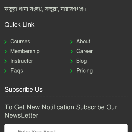
বিআইডব্লিউটিএ নিয়োগ বিজ্ঞপ্তি
ফতুল্লা থানা সংলগ্ন, ফতুল্লা, নারায়ণগঞ্জ।
২০২৬ | BIWTA Job Circular
2026
Quick Link
মাদকদ্রব্য নিয়ন্ত্রণ অধিদপ্তর
নিয়োগ বিজ্ঞপ্তি ২০২৬ | DNC
Courses
About
Job Circular 2026
Membership
Career
Instructor
Blog
পাসপোর্ট করতে কি কি লাগে
Faqs
Pricing
২০২৬ | ই-পাসপোর্ট আবেদন ও
ফি নির্দেশিকা
Subscribe Us
প্রযুক্তি প্রতিষ্ঠান বিটোপিয়াতে
নিয়োগ বিজ্ঞপ্তি ২০২৬ | Betopia
To Get New Notification Subscribe Our
Group Job Circular 2026
NewsLetter
তথ্য অধিদপ্তর নিয়োগ বিজ্ঞপ্তি
২০২৬ | PID Job Circular